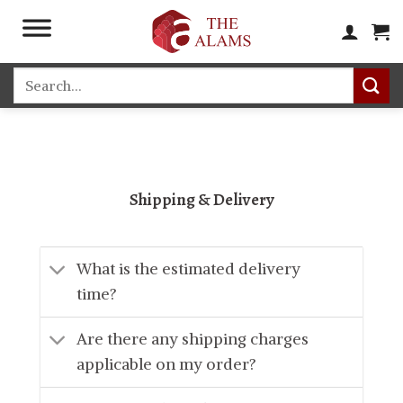
Skip
to
content
Search
for:
Shipping & Delivery
What is the estimated delivery
time?
Are there any shipping charges
applicable on my order?