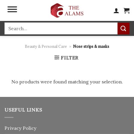
Skip
to
content
Search
for:
Beauty & Personal Care
»
Nose strips & masks
FILTER
No products were found matching your selection.
USEFUL LINKS
Privacy Policy