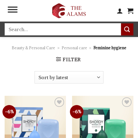
Skip
to
content
Search
for:
Beauty & Personal Care
»
Personal care
»
Feminine hygiene
FILTER
-6%
-6%