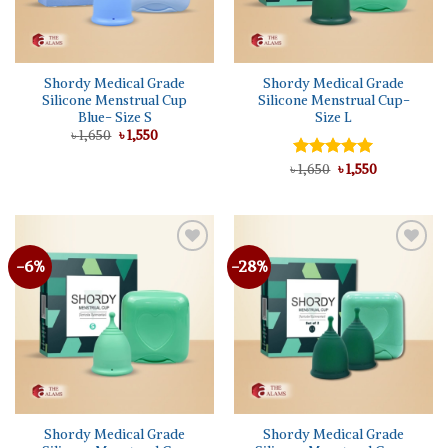
Shordy Medical Grade
Shordy Medical Grade
Silicone Menstrual Cup
Silicone Menstrual Cup-
Blue- Size S
Size L
Original
Current
৳
1,650
৳
1,550
price
price
was:
is:
Original
Current
৳
Rated
1,650
৳
5.00
1,550
৳ 1,650.
৳ 1,550.
price
price
out of 5
was:
is:
৳ 1,650.
৳ 1,550.
-6%
-28%
Shordy Medical Grade
Shordy Medical Grade