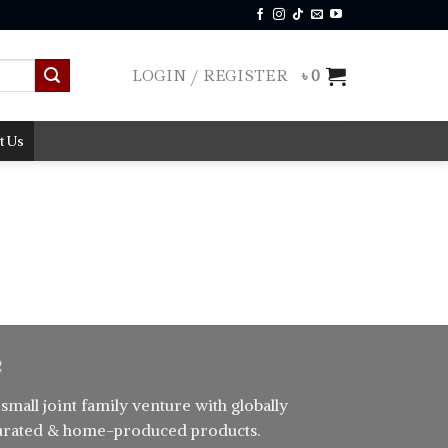
LOGIN / REGISTER
৳
0
t Us
 small joint family venture with globally
urated & home-produced products.