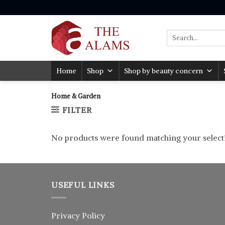
Skip
to
content
Search
for:
Home
Shop
Shop by beauty concern
Home & Garden
FILTER
No products were found matching your select
USEFUL LINKS
Privacy Policy