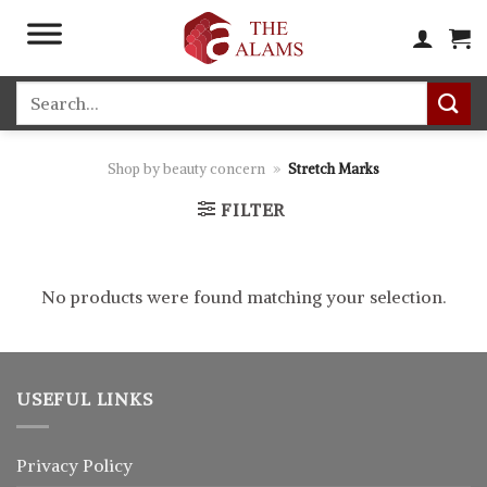
Skip
to
content
Search
for:
Shop by beauty concern
»
Stretch Marks
FILTER
No products were found matching your selection.
USEFUL LINKS
Privacy Policy