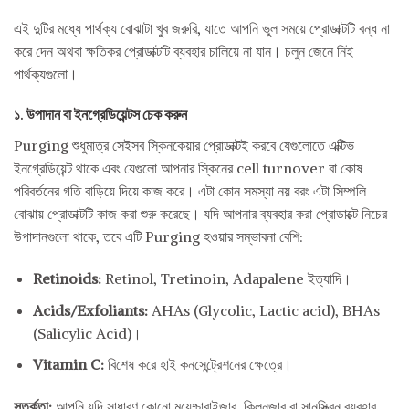
এই দুটির মধ্যে পার্থক্য বোঝাটা খুব জরুরি, যাতে আপনি ভুল সময়ে প্রোডাক্টটি বন্ধ না
করে দেন অথবা ক্ষতিকর প্রোডাক্টটি ব্যবহার চালিয়ে না যান। চলুন জেনে নিই
পার্থক্যগুলো।
১. উপাদান বা ইনগ্রেডিয়েন্টস চেক করুন
Purging শুধুমাত্র সেইসব স্কিনকেয়ার প্রোডাক্টই করবে যেগুলোতে এক্টিভ
ইনগ্রেডিয়েন্ট থাকে এবং যেগুলো আপনার স্কিনের cell turnover বা কোষ
পরিবর্তনের গতি বাড়িয়ে দিয়ে কাজ করে। এটা কোন সমস্যা নয় বরং এটা সিম্পলি
বোঝায় প্রোডাক্টটি কাজ করা শুরু করেছে। যদি আপনার ব্যবহার করা প্রোডাক্টে নিচের
উপাদানগুলো থাকে, তবে এটি Purging হওয়ার সম্ভাবনা বেশি:
Retinoids:
Retinol, Tretinoin, Adapalene ইত্যাদি।
Acids/Exfoliants:
AHAs (Glycolic, Lactic acid), BHAs
(Salicylic Acid)।
Vitamin C:
বিশেষ করে হাই কনসেন্ট্রেশনের ক্ষেত্রে।
সতর্কতা:
আপনি যদি সাধারণ কোনো ময়েশ্চারাইজার, ক্লিনজার বা সানস্ক্রিন ব্যবহার