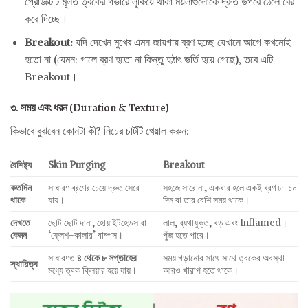
প্রোডাক্টটি মূলত ত্বকের গভীরে লুকিয়ে থাকা ময়লাগুলোকে দ্রুত উপরে ঠেলে বের
করে দিচ্ছে।
Breakout:
যদি দেখেন মুখের এমন জায়গায় ব্রণ হচ্ছে যেখানে আগে কখনোই
হতো না (যেমন: গালে ব্রণ হতো না কিন্তু হঠাৎ ভর্তি হয়ে গেছে), তবে এটি
Breakout।
৩. সময় এবং ধরন (Duration & Texture)
কিভাবে বুঝবেন কোনটা কী? নিচের চার্টটি খেয়াল করুন:
বৈশিষ্ট্য
Skin Purging
Breakout
কতদিন
সাধারণ ব্রণের চেয়ে দ্রুত সেরে
সহজে সারে না, একবার হলে একই ব্রণ ৮-১০
থাকে
যায়।
দিন বা তার বেশি সময় থাকে।
দেখতে
ছোট ছোট দানা, হোয়াইটহেডস বা
লাল, ব্যথাযুক্ত, বড় এবং Inflamed।
কেমন
‘ফ্লেশ-কালার’ বাম্পস।
পুঁজ হতে পারে।
সাধারণত
৪ থেকে ৮ সপ্তাহের
সময় গড়ানোর সাথে সাথে ত্বকের অবস্থা
স্থায়িত্ব
মধ্যে ত্বক ক্লিয়ার হয়ে যায়।
আরও খারাপ হতে থাকে।