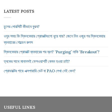
LATEST POSTS
চুলের পোরসিটি কীভাবে বুঝব?
ওযুর সময় কি স্কিনকেয়ার প্রোডাক্টগুলো ধুয়ে যায়? জেনে নিন ওজুর পর স্কিনকেয়ার
ব্যবহারের গোল্ডেন রুলস
স্কিনকেয়ার প্রোডাক্ট ব্যবহারের পর ব্রণ? ‘Purging’ নাকি ‘Breakout’?
ত্বকের সাথে মানানসই ফেসওয়াশটি কেমন হওয়া চাই?
প্রোডাক্টের গায়ে এক্সপায়ারি ডেট বা PAO লেখা নেই কেন?
USEFUL LINKS