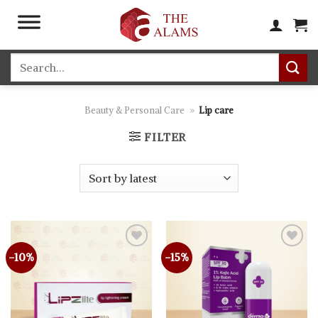
Skip
to
content
Search
for:
Beauty & Personal Care
»
Lip care
FILTER
-10%
-15%
Add to
Add to
wishlist
wishlist