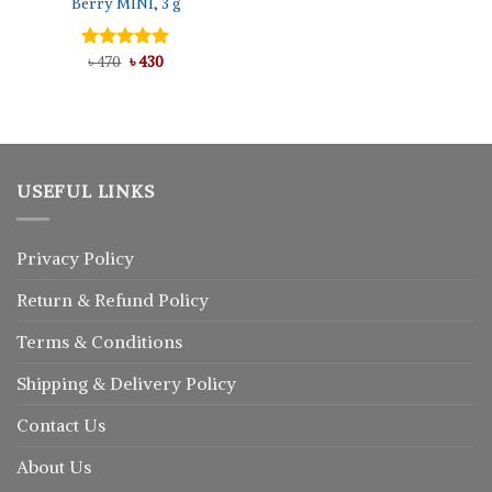
Berry MINI, 3 g
Original
Current
Rated
৳
470
৳
5.00
430
price
price
out of 5
was:
is:
৳ 470.
৳ 430.
USEFUL LINKS
Privacy Policy
Return
&
Refund
Policy
Terms & Conditions
Shipping & Delivery Policy
Contact Us
About Us