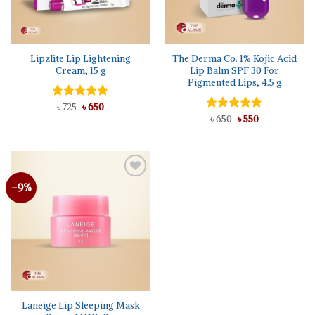
Lipzlite Lip Lightening
The Derma Co. 1% Kojic Acid
Cream, 15 g
Lip Balm SPF 30 For
Pigmented Lips, 4.5 g
Original
Current
Rated
৳
725
৳
5.00
650
price
price
out of 5
Original
Current
Rated
৳
650
৳
5.00
550
was:
is:
price
price
out of 5
৳ 725.
৳ 650.
was:
is:
৳ 650.
৳ 550.
-9%
Add to
wishlist
Laneige Lip Sleeping Mask