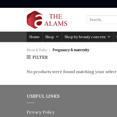
Skip
to
content
Search
for:
Home
Shop
Shop by beauty concern
Mom & Baby
»
Pregnancy & maternity
FILTER
No products were found matching your select
USEFUL LINKS
Privacy Policy