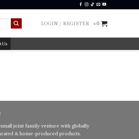
LOGIN / REGISTER
৳
0
t Us
 small joint family venture with globally
urated & home-produced products.