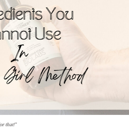
r that!”