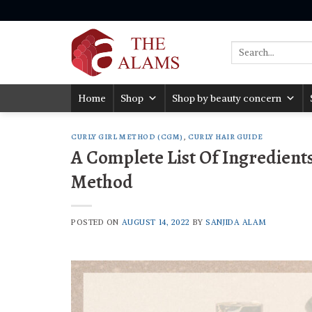
Skip
to
content
Search
for:
Home
Shop
Shop by beauty concern
CURLY GIRL METHOD (CGM)
,
CURLY HAIR GUIDE
A Complete List Of Ingredient
Method
POSTED ON
AUGUST 14, 2022
BY
SANJIDA ALAM