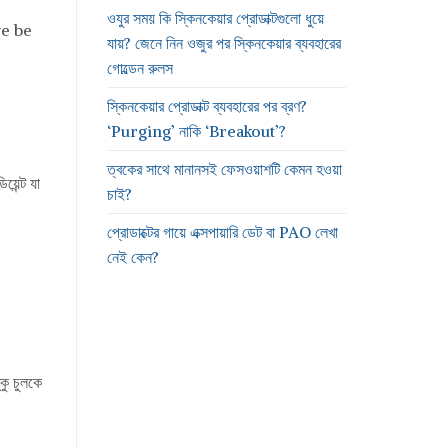
ওযুর সময় কি স্কিনকেয়ার প্রোডাক্টগুলো ধুয়ে
 we be
যায়? জেনে নিন ওজুর পর স্কিনকেয়ার ব্যবহারের
গোল্ডেন রুলস
স্কিনকেয়ার প্রোডাক্ট ব্যবহারের পর ব্রণ?
‘Purging’ নাকি ‘Breakout’?
ত্বকের সাথে মানানসই ফেসওয়াশটি কেমন হওয়া
য়েন্ট যা
চাই?
প্রোডাক্টের গায়ে এক্সপায়ারি ডেট বা PAO লেখা
নেই কেন?
কু চুলকে