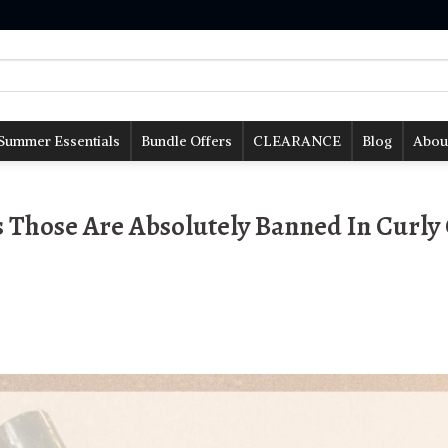
Summer Essentials
Bundle Offers
CLEARANCE
Blog
Abou
s Those Are Absolutely Banned In Curly 