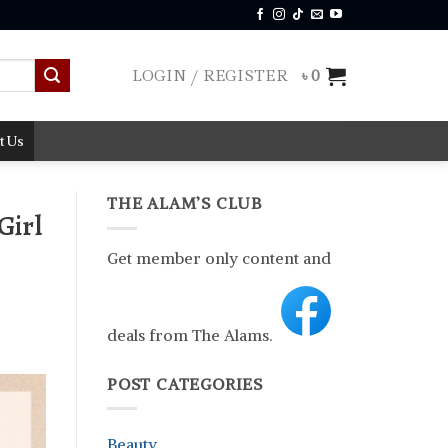
LOGIN / REGISTER
৳
0
t Us
THE ALAM’S CLUB
Girl
Get member only content and
deals from The Alams.
POST CATEGORIES
Beauty