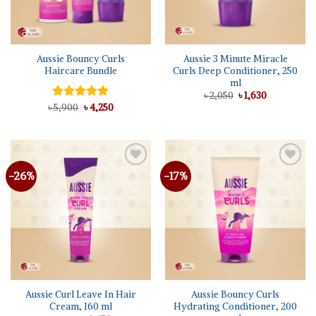
Aussie Bouncy Curls
Aussie 3 Minute Miracle
Haircare Bundle
Curls Deep Conditioner, 250
ml
Original
Current
৳
2,050
৳
1,630
price
price
Original
Current
৳
Rated
5,900
৳
5.00
4,250
was:
is:
price
price
out of 5
৳ 2,050.
৳ 1,630.
was:
is:
৳ 5,900.
৳ 4,250.
-26%
-17%
Aussie Curl Leave In Hair
Aussie Bouncy Curls
Cream, 160 ml
Hydrating Conditioner, 200