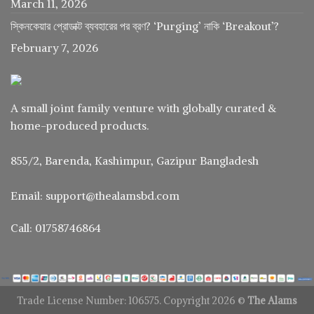
March 11, 2026
স্কিনকেয়ার প্রোডাক্ট ব্যবহারের পর ব্রণ? ‘Purging’ নাকি ‘Breakout’?
February 7, 2026
A small joint family venture with globally curated &
home-produced products.
855/2, Barenda, Kashimpur, Gazipur Bangladesh
Email: support@thealamsbd.com
Call: 01758746864
Trade License Number: 106575. Copyright 2026 ©
The Alams