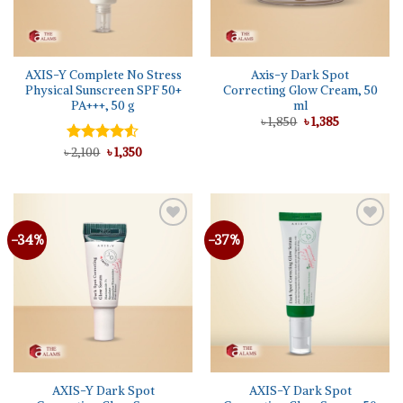
AXIS-Y Complete No Stress
Axis-y Dark Spot
Physical Sunscreen SPF 50+
Correcting Glow Cream, 50
PA+++, 50 g
ml
Original
Current
৳
1,850
৳
1,385
price
price
was:
is:
Original
Current
৳
Rated
2,100
৳
1,350
৳ 1,850.
৳ 1,385.
price
price
4.50
out
was:
is:
of 5
৳ 2,100.
৳ 1,350.
-34%
-37%
AXIS-Y Dark Spot
AXIS-Y Dark Spot