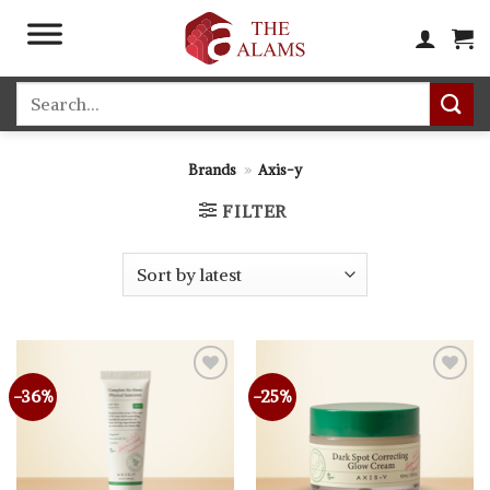
Skip
to
content
Search
for:
Brands
»
Axis-y
FILTER
-36%
-25%