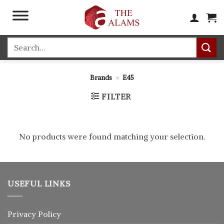
Skip
to
content
Search
for:
Brands
»
E45
FILTER
No products were found matching your selection.
USEFUL LINKS
Privacy Policy