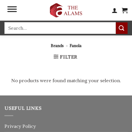
Skip
to
content
Search
for:
Brands
»
Fanola
FILTER
No products were found matching your selection.
USEFUL LINKS
Privacy Policy