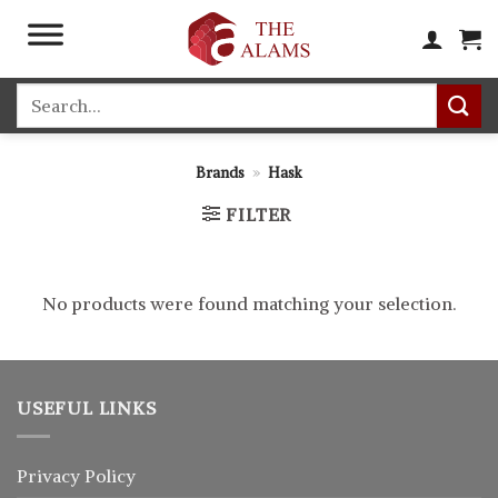
Skip
to
content
Search
for:
Brands
»
Hask
FILTER
No products were found matching your selection.
USEFUL LINKS
Privacy Policy