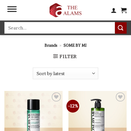
Skip
to
content
Search
for:
Brands
»
SOME BY MI
FILTER
-12%