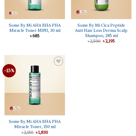
Some By Mi AHA BHA PHA
Some By Mi Cica Peptide
Miracle Toner MINI, 30 ml
Anti Hair Loss Derma Scalp
Shampoo, 285 ml
৳
685
Original
Current
৳
2,500
৳
2,195
price
price
was:
is:
৳ 2,500.
৳ 2,195.
-15%
Some By Mi AHA BHA PHA
Miracle Toner, 150 ml
Original
Current
৳
2,150
৳
1,830