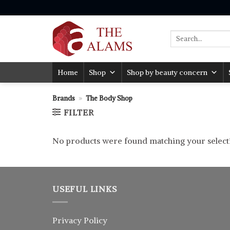
Skip
to
content
Search
for:
Home
Shop
Shop by beauty concern
Brands
»
The Body Shop
FILTER
No products were found matching your select
USEFUL LINKS
Privacy Policy