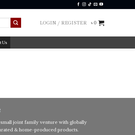
LOGIN / REGISTER
৳
0
t Us
 small joint family venture with globally
urated & home-produced products.